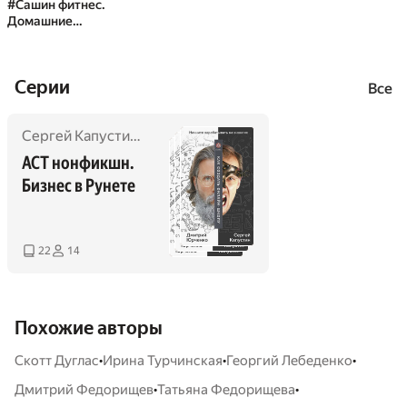
#Сашин фитнес.
Домашние
тренировки и
питание
Cерии
Все
Сергей Капустин
,
Дмитрий Юрченко
,
Анастасия Грищен
АСТ нонфикшн. 
Бизнес в Рунете
22
14
Похожие авторы
•
•
•
Скотт Дуглас
Ирина Турчинская
Георгий Лебеденко
•
•
Дмитрий Федорищев
Татьяна Федорищева