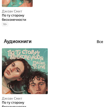
Джоан Смит
По ту сторону
бесконечности
18
+
Аудиокниги
Все
Джоан Смит
По ту сторону
бесконечности