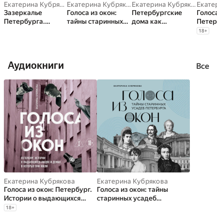
Екатерина Кубрякова
Екатерина Кубрякова
Екатерина Кубрякова
Зазеркалье
Голоса из окон:
Петербургские
Голоса
Петербурга.
тайны старинных
дома как
Петер
Путешествие в
усадеб Петербурга
свидетели судеб
Истор
18
+
историю
выда
людях
котор
Аудиокниги
Все
Екатерина Кубрякова
Екатерина Кубрякова
Голоса из окон: Петербург.
Голоса из окон: тайны
Истории о выдающихся
старинных усадеб
людях и домах, в которых
Петербурга
18
+
они жили