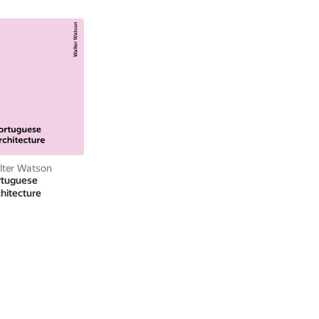
lter Watson
rtuguese
hitecture