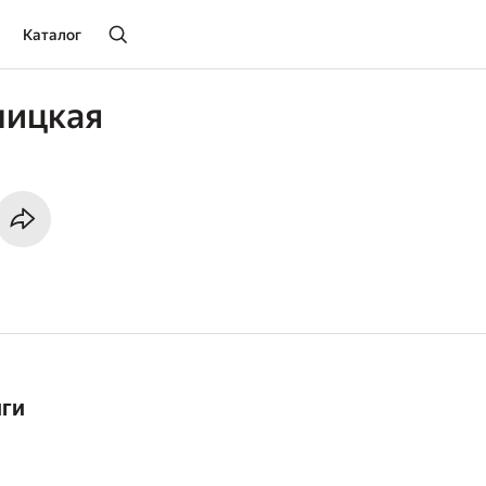
Каталог
шицкая
иги