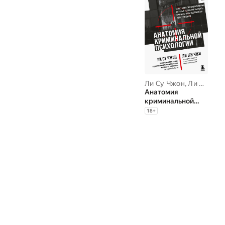
Ли Су Чжон
,
Ли Ын Чжи
Анатомия
криминальной
психологии. 10
18
+
методов
профилирования,
которые позволят
выявить причины
насильственных
преступлений