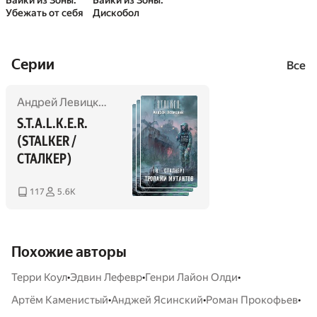
Байки из Зоны.
Байки из Зоны.
Убежать от себя
Дискобол
Cерии
Все
Андрей Левицкий
,
Виктор Ночкин
,
Алексей Калугин
,
Вяч
S.T.A.L.K.E.R. 
(STALKER / 
СТАЛКЕР)
117
5.6K
Похожие авторы
•
•
•
Терри Коул
Эдвин Лефевр
Генри Лайон Олди
•
•
•
Артём Каменистый
Анджей Ясинский
Роман Прокофьев