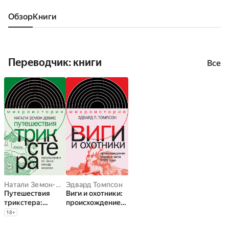
Обзор
книги
Переводчик: книги
Все
Натали Земон-Дэвис
Эдвард Томпсон
Путешествия
Виги и охотники:
трикстера:
происхождение
мусульманин XVI
Черного акта
18
+
века между
1723 года