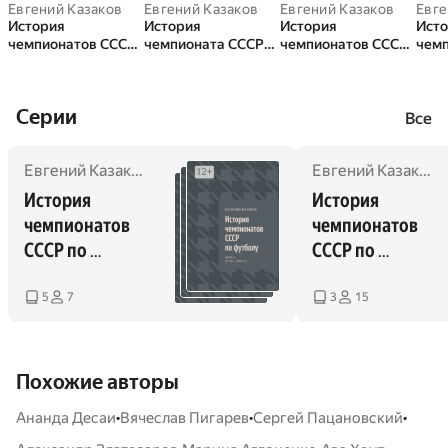
Евгений Казаков
Евгений Казаков
Евгений Казаков
Евге
История
История
История
Ист
чемпионатов СССР
чемпионата СССР
чемпионатов СССР
чемп
по футболу. 1-й том
по футболу. 2-й том
по футболу. 3-й том
по ф
(1936—1969 годы)
(1970—1991 год)
(таблицы)
(198
Cерии
Все
Евгений Казаков
Евгений Казаков
История 
История 
чемпионатов 
чемпионатов 
СССР по 
СССР по 
футболу
футболу
5
7
3
15
Похожие авторы
•
•
•
Ананда Десаи
Вячеслав Пигарев
Сергей Пацановский