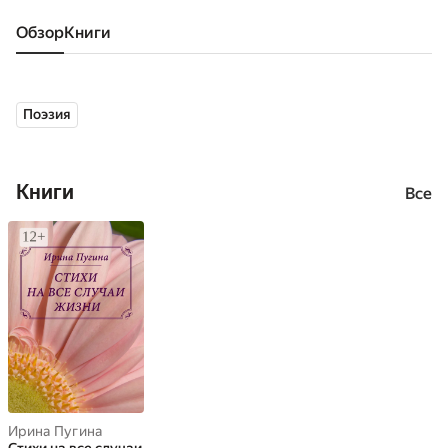
Обзор
книги
Поэзия
Книги
Все
Ирина Пугина