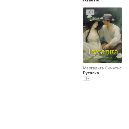
Маргарита Симутис
Русалка
18
+