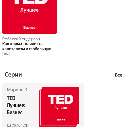
Ребекка Хендерсон
Как климат влияет на
капитализм и глобальную
экономику?
18
+
Cерии
Все
Марион Кампан
,
Адам Уитбрю
,
Джон Готтман
,
Джули Го
TED 
Лучшее: 
Бизнес
70
1.7K