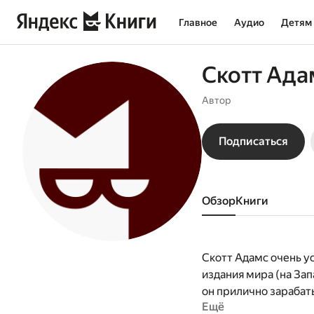
Главное
Аудио
Детям
Скотт Ада
Автор
Подписаться
Обзор
книги
Скотт Адамс очень у
издания мира (на Зап
он прилично зарабат
Ещё
огромное удовольст