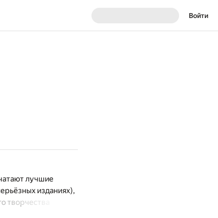
Войти
ечатают лучшие
серьёзных изданиях),
го творчества