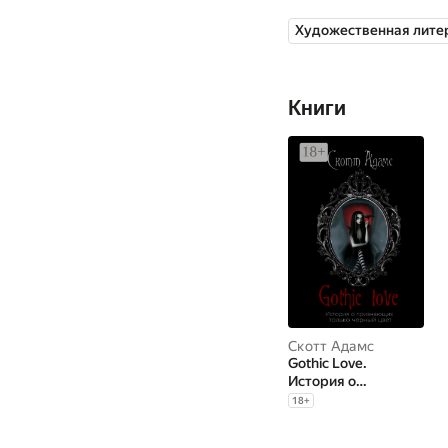
Художественная лите
Книги
Скотт Адамс
Gothic Love.
История о
признающих только
18
+
черный цвет