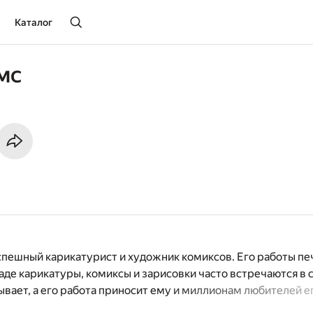
Каталог
мс
спешный карикатурист и художник комиксов. Его работы п
аде карикатуры, комиксы и зарисовки часто встречаются в 
ывает, а его работа приносит ему и миллионам любителей е
вие.