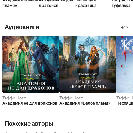
Академия «Белое
Академия не для
Неспящая
Нехрустал
пламя»
драконов
красавица
туфелька
Аудиокниги
Все
Тэффи Нотт
Тэффи Нотт
Тэффи Н
Академия не для драконов
Академия «Белое пламя»
Неспяща
Похожие авторы