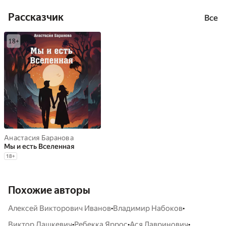
Рассказчик
Все
Анастасия Баранова
Мы и есть Вселенная
18
+
Похожие авторы
•
•
Алексей Викторович Иванов
Владимир Набоков
•
•
•
Виктор Дашкевич
Ребекка Яррос
Ася Лавринович