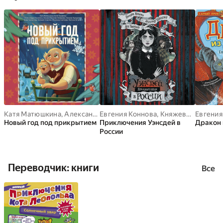
Катя Матюшкина
,
Александра Калинина
Евгения Коннова
,
Анна Черкасова
,
Княжевич Александр
Евгения
,
Оковит
Новый год под прикрытием
Приключения Уэнсдей в
Дракон 
России
Переводчик: книги
Все