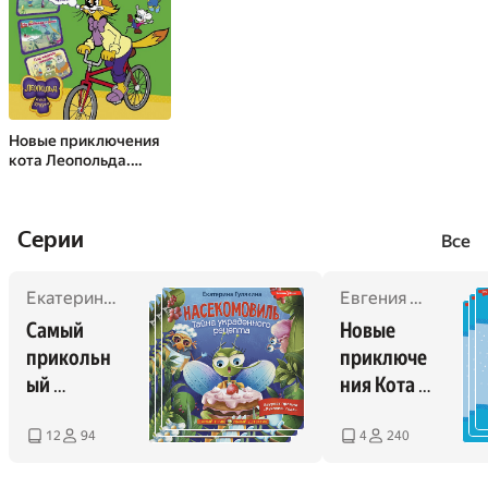
Новые приключения
кота Леопольда.
Солнечный удар:
Бурный поток. На
рыбалке у реки. Под
Cерии
жарким солнцем
Все
Екатерина Гулякина
,
Оксана Иванова
,
Мария Мельников
Евгения Коннова
Самый 
Новые 
прикольн
приключе
ый 
ния Кота 
детектив
Леопольд
а
12
94
4
240