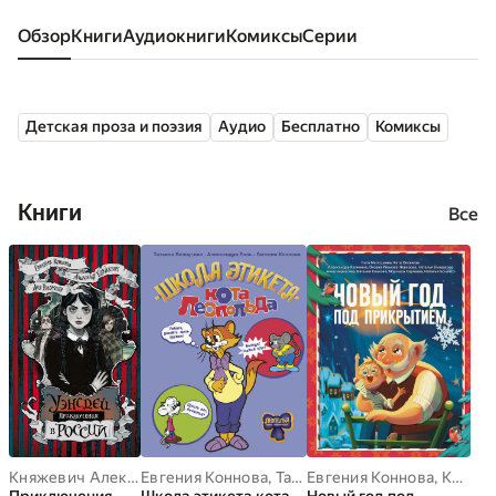
Обзор
книги
аудиокниги
комиксы
серии
Детская проза и поэзия
Аудио
Бесплатно
Комиксы
Книги
Все
Княжевич Александр
Евгения Коннова
,
Аля Рогожина
,
Татьяна Белоусова
,
Евгения Коннова
Евгения Коннова
,
Александ
,
Катя Матюшкина