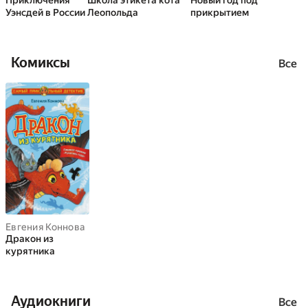
Приключения
Школа этикета кота
Новый год под
Уэнсдей в России
Леопольда
прикрытием
Комиксы
Все
Евгения Коннова
Дракон из
курятника
Аудиокниги
Все