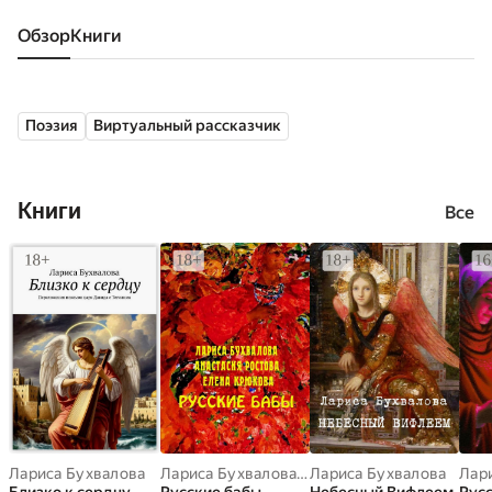
Обзор
книги
Поэзия
Виртуальный рассказчик
Книги
Все
Лариса Бухвалова
Лариса Бухвалова
,
Елена Крюкова
Лариса Бухвалова
,
Анастас