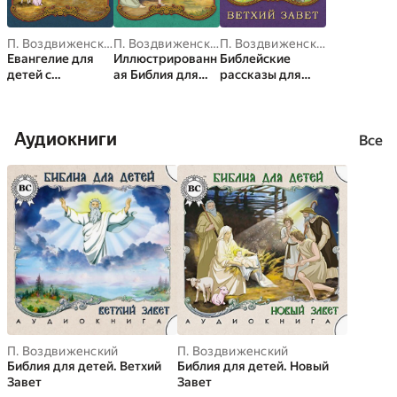
П. Воздвиженский
П. Воздвиженский
П. Воздвиженский
Евангелие для
Иллюстрированн
Библейские
детей с
ая Библия для
рассказы для
иллюстрациями
детей
детей с
иллюстрациями.
Ветхий Завет
Аудиокниги
Все
П. Воздвиженский
П. Воздвиженский
Библия для детей. Ветхий
Библия для детей. Новый
Завет
Завет