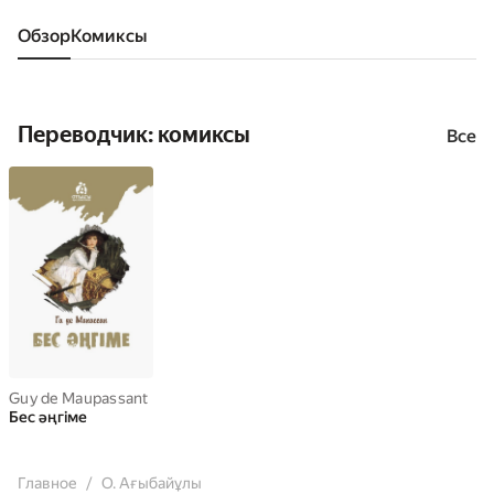
Обзор
комиксы
Переводчик: комиксы
Все
Guy de Maupassant
Бес әңгіме
Главное
О. Ағыбайұлы