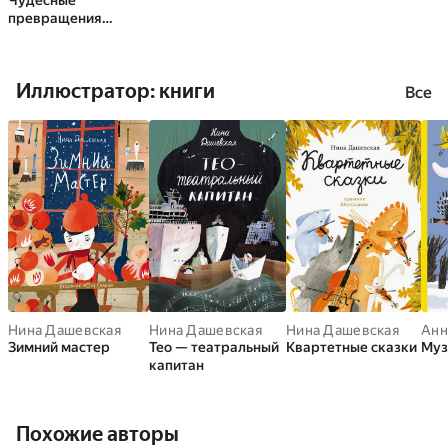
Чудесные
превращения
Марьи Петровны
Уткиной
Иллюстратор: книги
Все
Нина Дашевская
Нина Дашевская
Нина Дашевская
Анн
Зимний мастер
Тео — театральный
Квартетные сказки
Муз
капитан
Похожие авторы