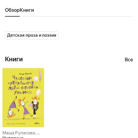
Обзор
книги
Детская проза и поэзия
Книги
Все
Маша Рупасова
,
Юлия Сиднева