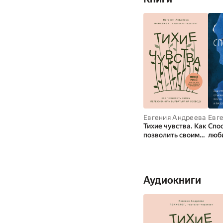
Евгения Андреева
Тихие чувства. Как
Спо
позволить своим
люби
переживаниям
стр
вырваться на
посл
свободу
раз
Аудиокниги