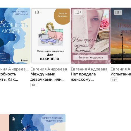
Евгения Андреева
,
Федор Коноров
Евгения Андреева
Евгения Андреева
Евгения 
собность
Между нами
Нет предела
Испытани
ть. Как
девочками, или
женскому
18
+
оить отношения
Накипело
волнению
18
+
е потерь и
очарований