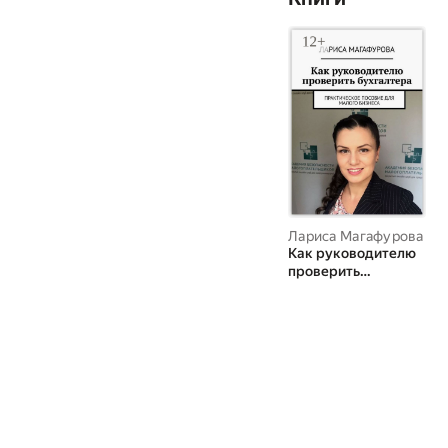
Лариса Магафурова
Как руководителю
проверить
бухгалтера.
Практическое
пособие для малого
бизнеса