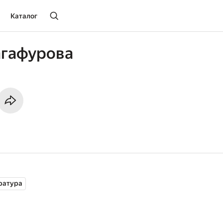
Каталог
агафурова
ратура