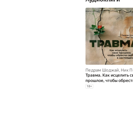
Педрам Шоджай
,
Ник Поли
Травма. Как исцелить с
прошлое, чтобы обрест
свободу в настоящем
18
+