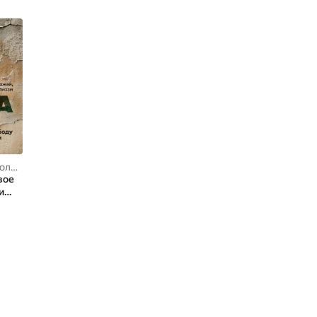
ззи
вое
и