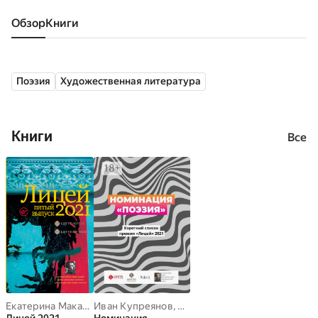
Обзор
книги
Поэзия
Художественная литература
Книги
Все
Екатерина Макарова
Иван Купреянов
,
Ислам Ханипаев
,
Михаил Бордуновский
,
Иван Купреянов
,
Михаил
,
Сори