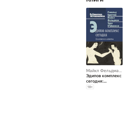
Майкл Фельдман
,
Рона
Эдипов комплекс
сегодня:
Клинические
18
+
аспекты