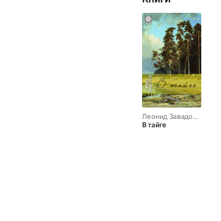
Леонид Завадовский
В тайге