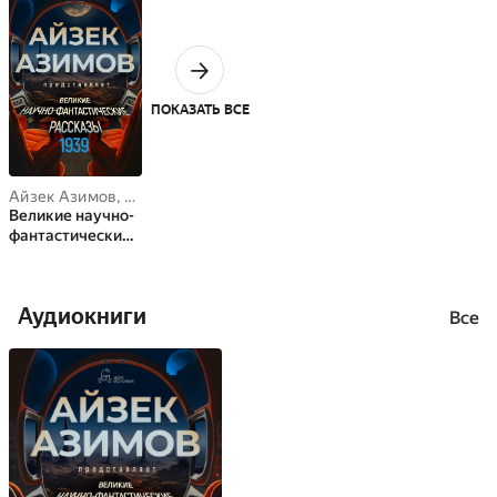
ПОКАЗАТЬ ВСЕ
Айзек Азимов
,
Роберт Хайнлайн
,
Генри Каттнер
,
Кэтрин Мур
,
Те
Великие научно-
фантастические
рассказы, год
1939
Аудиокниги
Все