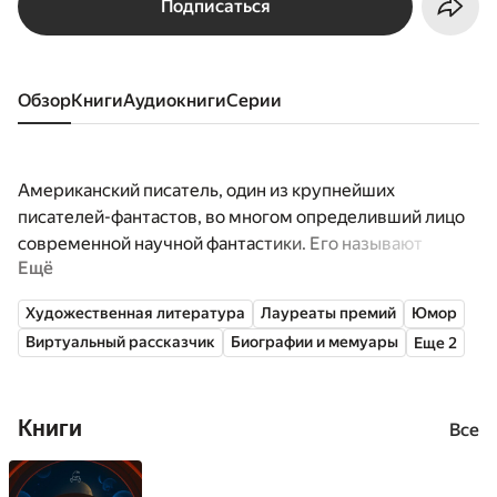
Подписаться
Обзор
книги
аудиокниги
серии
Американский писатель, один из крупнейших
писателей-фантастов, во многом определивший лицо
современной научной фантастики. Его называют
Ещё
«деканом писателей-фантастов».
Художественная литература
Лауреаты премий
Юмор
Виртуальный рассказчик
Биографии и мемуары
Еще 2
Книги
Все