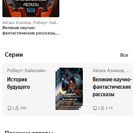
Айзек Азимов
,
Роберт Хайнлайн
,
Генри Каттнер
,
Кэтрин Мур
,
Те
Великие научно-
фантастические рассказы,
год 1939
Cерии
Все
Роберт Хайнлайн
Айзек Азимов
,
Ро
История 
Великие научно-
будущего
фантастические 
рассказы
2
399
2
3.1K