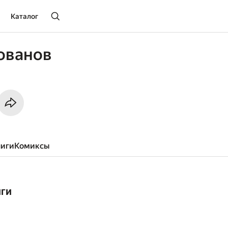
Каталог
ованов
ниги
комиксы
иги