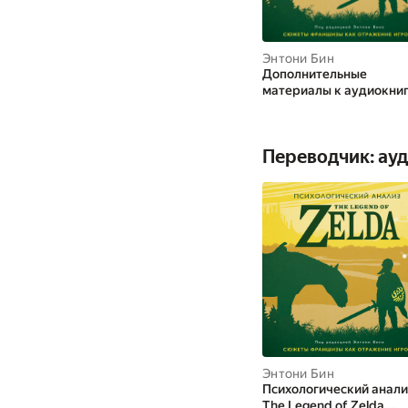
Энтони Бин
Дополнительные
материалы к аудиокниг
Психологический анали
The Legend of Zelda.
Сюжеты франшизы как
Переводчик: ау
отражение игрока
Энтони Бин
Психологический анали
The Legend of Zelda.