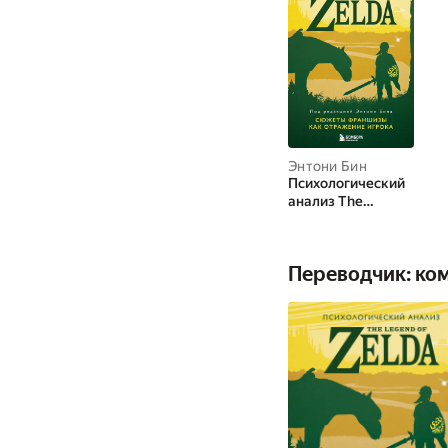
Энтони Бин
Психологический
анализ The
Legend of Zelda.
Сюжеты
франшизы как
Переводчик: ко
отражение игрока