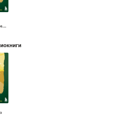
е.
з
диокниги
з