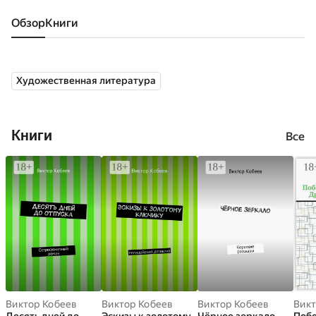
Обзор
книги
Художественная литература
Книги
Все
Виктор Кобеев
Виктор Кобеев
Виктор Кобеев
Викт