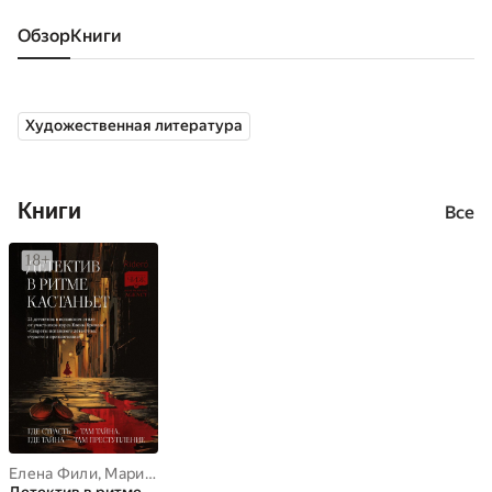
Обзор
книги
Художественная литература
Книги
Все
Елена Фили
,
Мари Анатоль
,
Жанна Ди
,
Ирина Соляная
,
Елена Бр