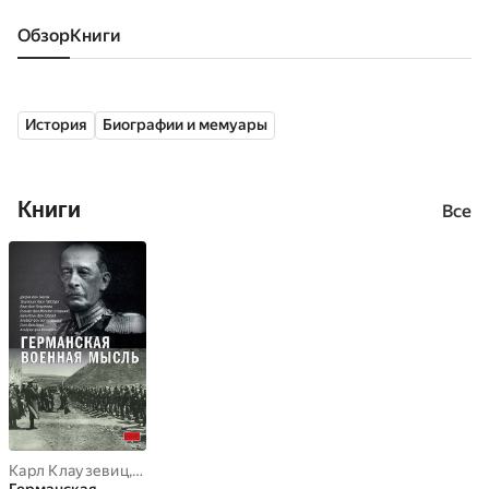
Обзор
книги
История
Биографии и мемуары
Книги
Все
Карл Клаузевиц
,
Альфред фон Шлиффен
,
Ганс Дельбрюк
,
Альбе