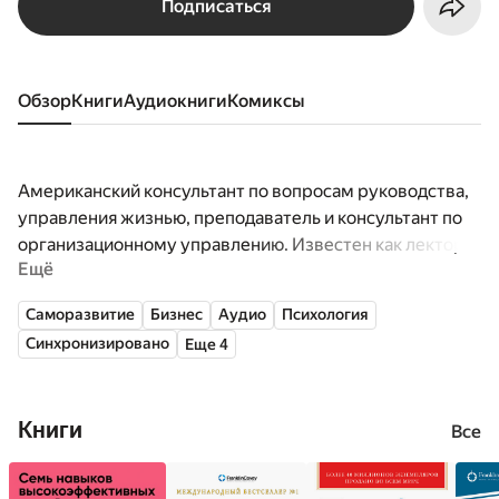
Подписаться
Обзор
книги
аудиокниги
комиксы
Американский консультант по вопросам руководства,
управления жизнью, преподаватель и консультант по
организационному управлению. Известен как лектор и
Ещё
автор книги «Семь навыков высокоэффективных
людей», которая в августе 2011 была названа
Саморазвитие
Бизнес
Аудио
Психология
журналом «TIME» одной из 25 наиболее влиятельных
Синхронизировано
Еще 4
книг по бизнесу. В последние годы жизни Стивен Кови
был заместителем председателя совета директоров
компании FranklinCovey.
Книги
Все