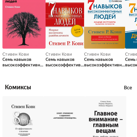
Стивен Кови
Стивен Кови
Стивен Кови
Стив
Семь навыков
Семь навыков
Семь навыков
Семь
высокоэффективных
высокоэффективн
высокоэффективны
высо
людей: Мощные
ых людей:
х людей: Мощные
х люд
инструменты
Мощные
инструменты
практ
развития личности
инструменты
развития личности
форм
Комиксы
(краткое
развития
(Юбилейное
поле
Все
изложение)
личности. Краткая
издание,
версия
дополненное)