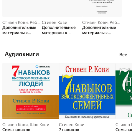
Стивен Кови
,
Ребекка Меррилл
Стивен Кови
,
Роджер Меррилл
Стивен Кови
,
Ребекка Меррилл
Дополнительные
Дополнительные
Дополнительные
материалы к
материалы к
материалы к
аудиокниге.
аудиокниге. Семь
аудиокниге.
Восьмой навык. От
навыков
Главное внимание
эффективности к
высокоэффективны
— главным вещам
Аудиокниги
величию
х людей. Мощные
Все
инструменты
развития личности
Стивен Кови
,
Шон Кови
Стивен Кови
Стивен 
Семь навыков
7 навыков
Семь на