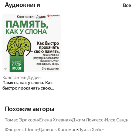
Аудиокниги
регулярно забываете
Все
выключить утюг или
закрыть дверь
Константин Дудин
Память, как у слона. Как
быстро прокачать свою
память, даже если вы
регулярно забываете
выключить утюг или
Похожие авторы
закрыть дверь
•
•
•
•
Томас Эриксон
Елена Хлевная
Джим Лоулесс
Илсе Санд
•
•
•
Флоренс Шинн
Даниэль Канеман
Луиза Хейс