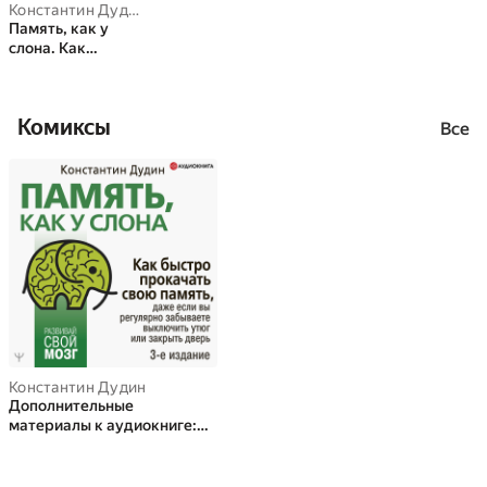
Константин Дудин
Память, как у
слона. Как
быстро
прокачать свою
память, даже
Комиксы
если вы
Все
регулярно
забываете
выключить утюг
или закрыть
дверь
Константин Дудин
Дополнительные
материалы к аудиокниге:
Память, как у слона. Как
быстро прокачать свою
память, даже если вы