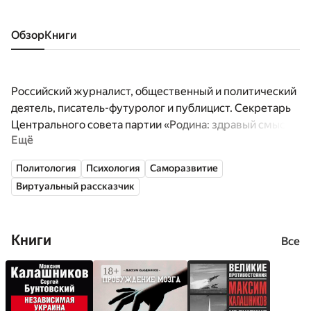
Обзор
книги
Российский журналист, общественный и политический
деятель, писатель-футуролог и публицист. Секретарь
Центрального совета партии «Родина: здравый смысл».
Ещё
Член Федерального совета «Партии дела».
Политология
Психология
Саморазвитие
Виртуальный рассказчик
Книги
Все