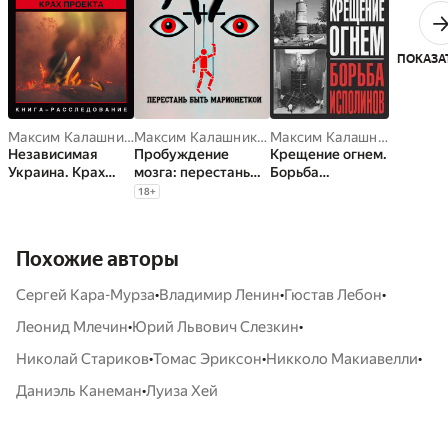
ПОКАЗА
Максим Калашников
,
Сергей Бунтовский
Максим Калашников
Максим Калашников
Независимая
Пробуждение
Крещение огнем.
Украина. Крах
мозга: перестань
Борьба
проекта
быть марионеткой
исполинов
18
+
Похожие авторы
•
•
•
Сергей Кара-Мурза
Владимир Ленин
Гюстав Лебон
•
•
Леонид Млечин
Юрий Львович Слезкин
•
•
•
Николай Стариков
Томас Эриксон
Никколо Макиавелли
•
Даниэль Канеман
Луиза Хей