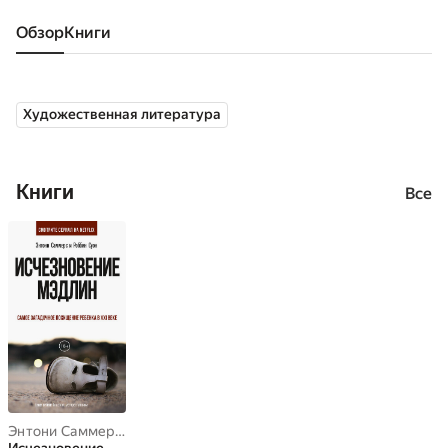
Обзор
книги
Художественная литература
Книги
Все
Энтони Саммерс
,
Роббин Свон