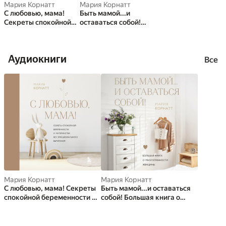
Мария Корнатт
Мария Корнатт
С любовью, мама!
Быть мамой...и
Секреты спокойной
оставаться собой!
беременности и
Большая книга о
материнства без
многогранности
эмоционального
женщины
Аудиокниги
выгорания
Все
Мария Корнатт
Мария Корнатт
С любовью, мама! Секреты
Быть мамой...и оставаться
спокойной беременности и
собой! Большая книга о
материнства без
многогранности женщины
эмоционального выгорания