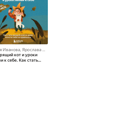
я Иванова
,
Ярослава Рындина
рящий кот и уроки
и к себе. Как стать
дой класса, даже если
ебе не нравишься
иоспектакль)