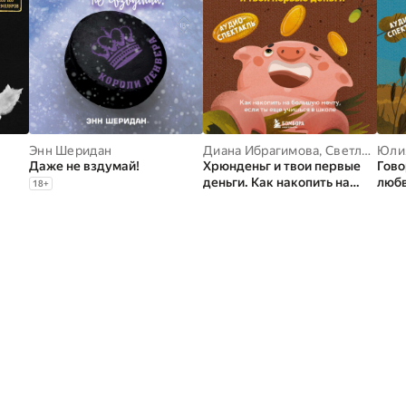
Энн Шеридан
Диана Ибрагимова
,
Светлана Патрушева
Юли
Даже не вздумай!
Хрюнденьг и твои первые
Гово
деньги. Как накопить на
любв
18
+
большую мечту, если ты
звез
еще учишься в школе
ты с
(аудиоспектакль)
(ауд