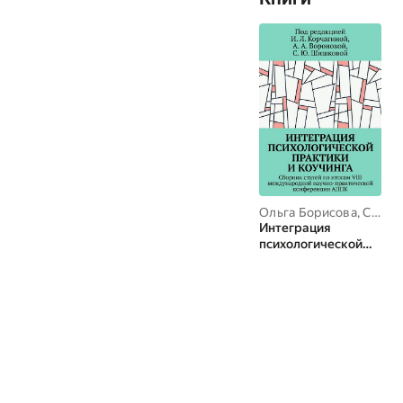
Ольга Борисова
,
Светлана Шишкова
Интеграция
психологической
практики и
коучинга. Сборник
статей по итогам
VIII
международной
научно-
практической
конференции АППК