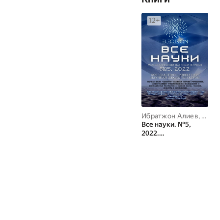
Ибратжон Алиев
,
Бохо
Все науки. №5,
2022.
Международный
научный журнал