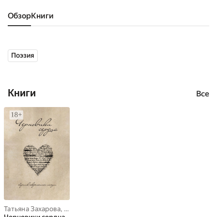
Обзор
книги
Поэзия
Книги
Все
Татьяна Захарова
,
Екатерина Павлова
,
Ольга Добрина
,
Александ