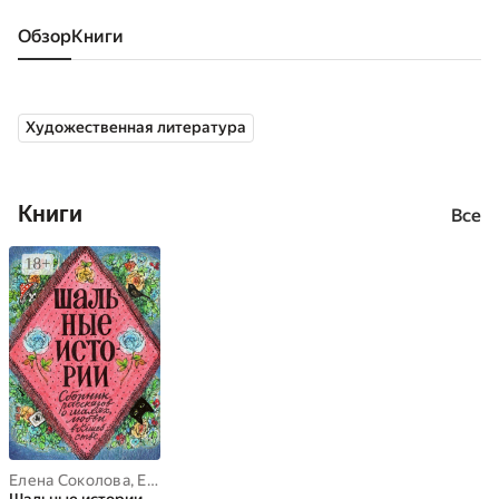
Обзор
книги
Художественная литература
Книги
Все
Елена Соколова
,
Елена Помазан
,
Алла Ботвич
,
Александра Щетк