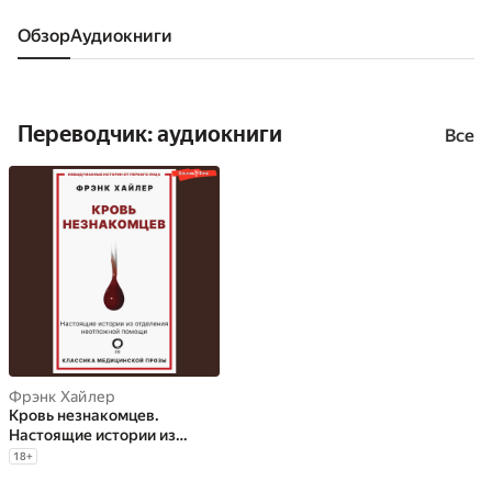
Обзор
аудиокниги
Переводчик: аудиокниги
Все
Фрэнк Хайлер
Кровь незнакомцев.
Настоящие истории из
отделения неотложной
18
+
помощи