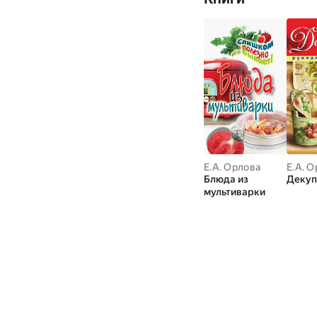
Е.А. Орлова
Е.А. 
Блюда из
Деку
мультиварки