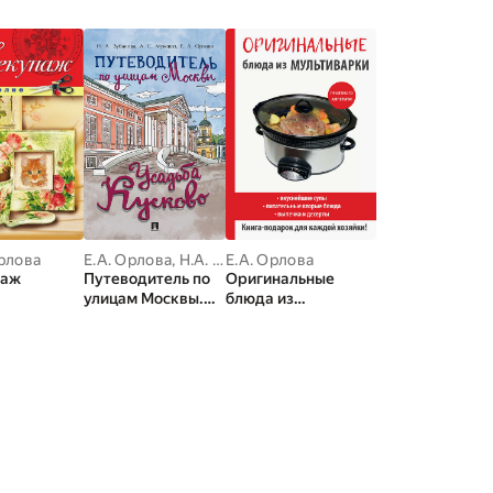
Орлова
Е.А. Орлова
,
Н.А. Зубанова
Е.А. Орлова
,
Н.А. Муковоз
паж
Путеводитель по
Оригинальные
улицам Москвы.
блюда из
Усадьба Кусково
мультиварки