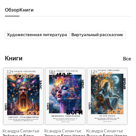
Обзор
книги
Художественная литература
Виртуальный рассказчик
Книги
Все
Ксандра Силантье
Ксандра Силантье
Ксандра Силантье