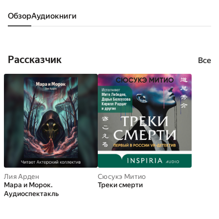
Обзор
аудиокниги
Рассказчик
Все
Лия Арден
Сюсукэ Митио
Мара и Морок.
Треки смерти
Аудиоспектакль