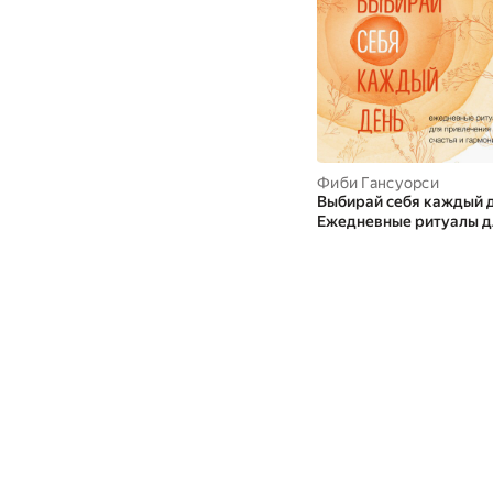
Фиби Гансуорси
Выбирай себя каждый д
Ежедневные ритуалы д
привлечения любви,
счастья и гармонии