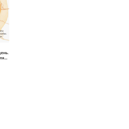
ень.
ля