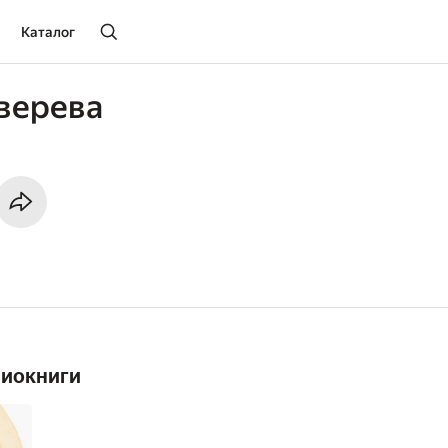
Каталог
верева
диокниги