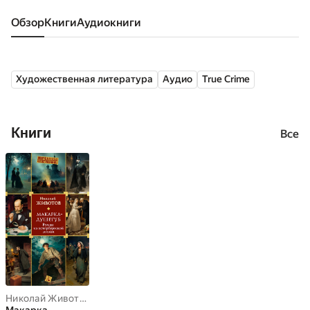
Обзор
книги
аудиокниги
Художественная литература
Аудио
True Crime
Книги
Все
Николай Животов