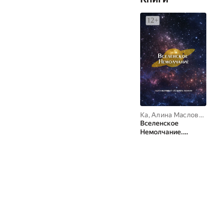
Ка
,
Алина Масловская
,
Вселенское
Немолчание.
Коллективный
сборник поэзии