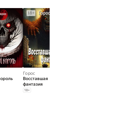
Горос
Горос
Горос
король
Восставшая
Пилот
А утром приш
фантазия
тростникового
Фо
самолета
18
+