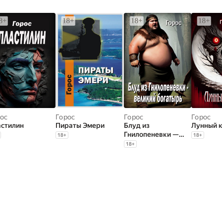
ос
Горос
Горос
Горос
стилин
Пираты Эмери
Блуд из
Лунный 
Гнилопеневки —
18
+
18
+
великий богатырь.
18
+
Эпический эпос