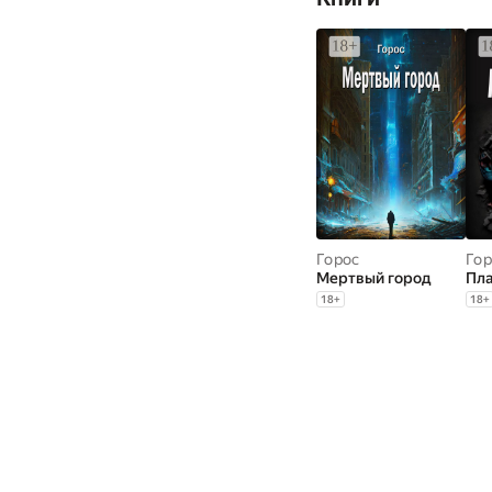
Горос
Гор
Мертвый город
Пла
18
+
18
+