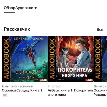
Обзор
аудиокниги
Рассказчик
Все
Дмитрий Распопов
Findroid
Дмитри
Осколки Сердец. Книга 1
ArGate. Книга 1. Покоритель
Осколки
иного мира
Рыцарь 
18
+