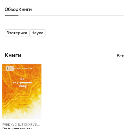
Обзор
книги
Эзотерика
Наука
Книги
Все
Маркус Штокхаузен